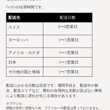
FedExの出荷時間です。
配送先
配送日数
スイス
2
〜
3
営業日
ヨーロッパ
3〜5営業日
アメリカ・カナダ
3〜5営業日
日本
3〜5営業日
その他の国と地域
3〜7営業日
配送にかかる日数は目安です。通関手続き、配送中の都
合、配送エリアなど、弊社の合理的な支配が及ばない事情
により配送に遅れが生じる場合があります。
※ブラジル
関税が非常に高額なため、ブラジルへの配送は承っておりません。