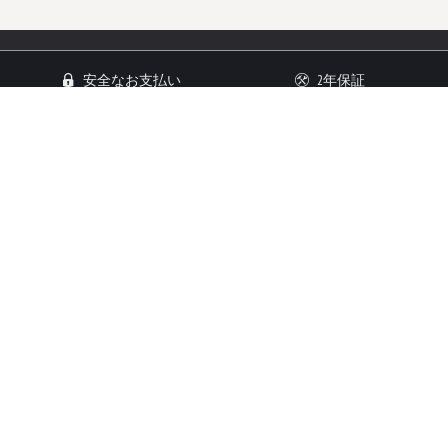
安全なお支払い
2年保証
14日以内返品可能
顧客サービス
顧客情報
お問い合わせ
ご利用規約
発送/返品
法的通知
コメント
プライバシーポリシー
フォトギャラリー
日本語
USD ($)
言語
通貨
安全な支払い