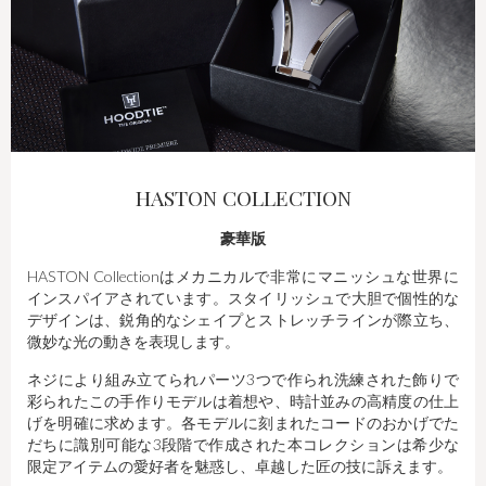
HASTON COLLECTION
豪華版
HASTON Collectionはメカニカルで非常にマニッシュな世界に
インスパイアされています。スタイリッシュで大胆で個性的な
デザインは、鋭角的なシェイプとストレッチラインが際立ち、
微妙な光の動きを表現します。
ネジにより組み立てられパーツ3つで作られ洗練された飾りで
彩られたこの手作りモデルは着想や、時計並みの高精度の仕上
げを明確に求めます。各モデルに刻まれたコードのおかげでた
だちに識別可能な3段階で作成された本コレクションは希少な
限定アイテムの愛好者を魅惑し、卓越した匠の技に訴えます。