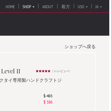
HOME
SHOP
ABOUT
着方
USD
JA
ショップへ戻る
 Level II
(
14
レビュー)
クタイ専用製ハンドクラフトジ
$
483
$
386