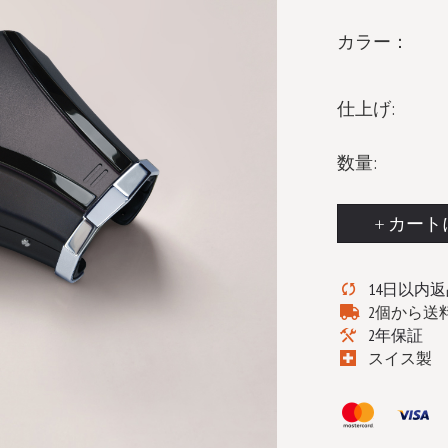
カラー：
仕上げ:
数量:
カート
14日以内
2個から送
2年保証
スイス製